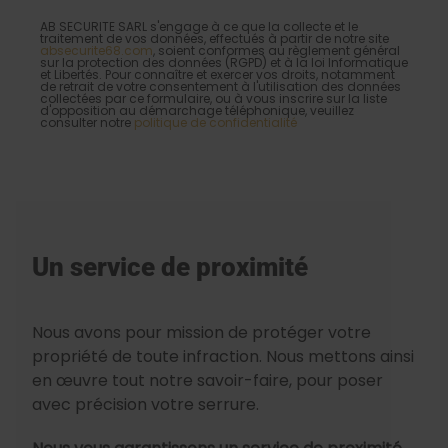
AB SECURITE SARL s'engage à ce que la collecte et le
traitement de vos données, effectués à partir de notre site
absecurite68.com
, soient conformes au règlement général
sur la protection des données (RGPD) et à la loi Informatique
et Libertés. Pour connaître et exercer vos droits, notamment
de retrait de votre consentement à l'utilisation des données
collectées par ce formulaire, ou à vous inscrire sur la liste
d'opposition au démarchage téléphonique, veuillez
consulter notre
politique de confidentialité
Un service de proximité
Nous avons pour mission de protéger votre
propriété de toute infraction. Nous mettons ainsi
en œuvre tout notre savoir-faire, pour poser
avec précision votre serrure.