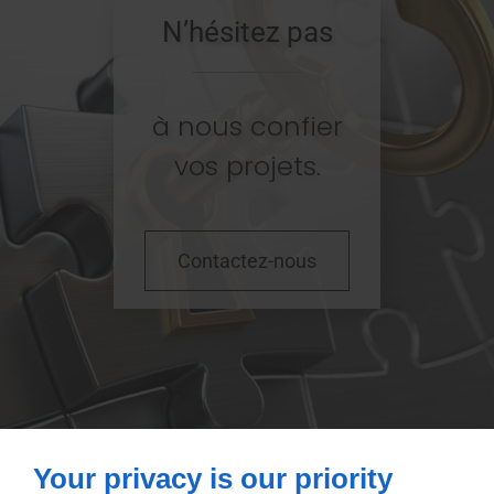
N’hésitez pas
à nous confier
vos projets.
Contactez-nous
Your privacy is our priority