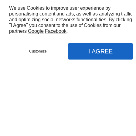
Accueil
Nous contacter
Mentions légales
Plan du site
We use Cookies to improve user experience by
personalising content and ads, as well as analyzing traffic
2 Place De L'Eglise
68190
ENSISHEIM
and optimizing social networks functionalities. By clicking
"I Agree" you consent to the use of Cookies from our
09 74 56 07 46
partners
Google
Facebook
.
Lun:
9h00 à 12h00 et de 14h00 à 17h00
Mar au jeu:
8h00 à 12h00 et de 14h00 à 17h00
Ven matin:
8h00 à 12h00
I AGREE
Customize
Le vendredi après Midi et le samedi matin :
Sur rendez-vous
Nous contacter
Menu
Appel
Plan
Accueil
Vol/Protection
Agence Référencement Naturel
Fermeture
Automatisme
Dépannage